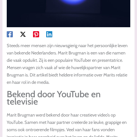
Steeds meer mensen zijn nieuwsgierig naar het persoonlijke leven
van bekende Nederlanders. Marit Brugman is een van die namen
die vaak opduikt. Zij is een populaire YouTuber en presentatrice.
Mensen vragen zich vaak af wie de huwelijkspartner van Marit
Brugman is. Dit artikel biedt heldere informatie over Marits relatie
en haar rol in de media.
Bekend door YouTube en
televisie
Marit Brugman werd bekend door haar creatieve video’s op
YouTube. Samen met haar partner creëerde ze leuke, grappige en
soms ook ontroerende filmpjes. Veel van haar fans vonden
inspiratie in haar openheid over het leven en de liefde. Marits