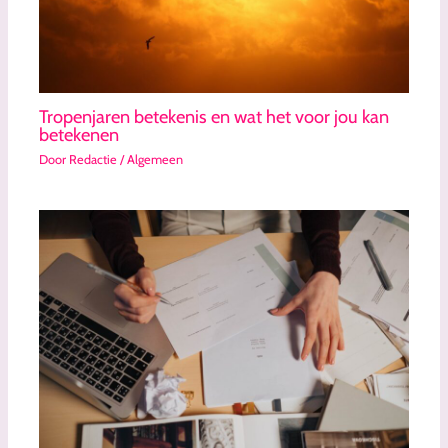
Tropenjaren betekenis en wat het voor jou kan
betekenen
Door
Redactie
/
Algemeen