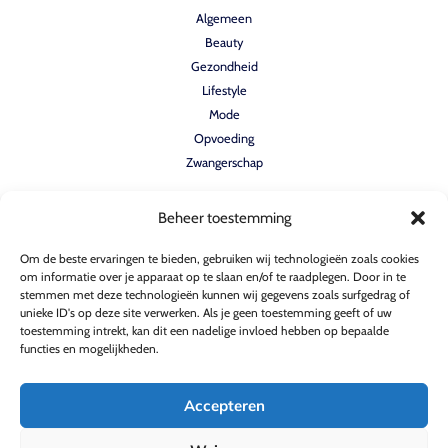
Algemeen
Beauty
Gezondheid
Lifestyle
Mode
Opvoeding
Zwangerschap
Beheer toestemming
Quicklinks
Om de beste ervaringen te bieden, gebruiken wij technologieën zoals cookies
Home
om informatie over je apparaat op te slaan en/of te raadplegen. Door in te
stemmen met deze technologieën kunnen wij gegevens zoals surfgedrag of
Verhalen
unieke ID's op deze site verwerken. Als je geen toestemming geeft of uw
Contact
toestemming intrekt, kan dit een nadelige invloed hebben op bepaalde
Over ons
functies en mogelijkheden.
Accepteren