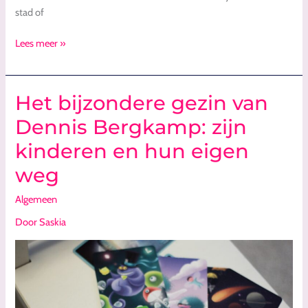
stad of
Lees meer »
Het bijzondere gezin van
Het
bijzondere
Dennis Bergkamp: zijn
gezin
kinderen en hun eigen
van
Dennis
weg
Bergkamp:
zijn
Algemeen
kinderen
Door
Saskia
en
hun
eigen
weg