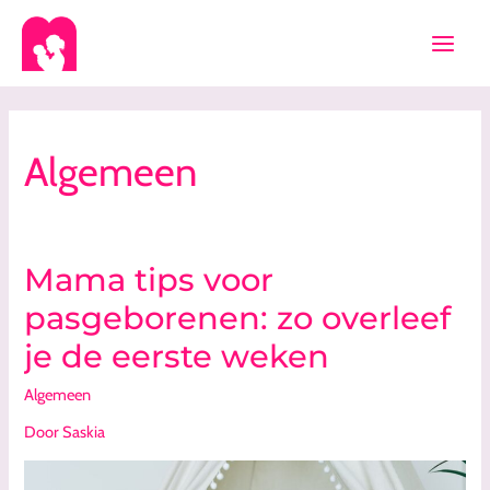
Ga
naar
de
inhoud
Algemeen
Mama tips voor
Mama
tips
pasgeborenen: zo overleef
voor
je de eerste weken
pasgeborenen:
zo
Algemeen
overleef
je
Door
Saskia
de
eerste