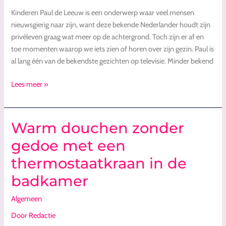
Kinderen Paul de Leeuw is een onderwerp waar veel mensen
nieuwsgierig naar zijn, want deze bekende Nederlander houdt zijn
privéleven graag wat meer op de achtergrond. Toch zijn er af en
toe momenten waarop we iets zien of horen over zijn gezin. Paul is
al lang één van de bekendste gezichten op televisie. Minder bekend
Lees meer »
Warm douchen zonder
Warm
douchen
gedoe met een
zonder
thermostaatkraan in de
gedoe
met
badkamer
een
thermostaatkraan
Algemeen
in
Door
Redactie
de