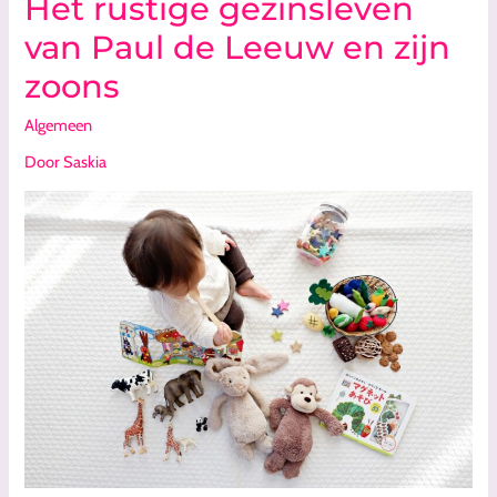
Het rustige gezinsleven
Het
rustige
van Paul de Leeuw en zijn
gezinsleven
zoons
van
Paul
Algemeen
de
Leeuw
Door
Saskia
en
zijn
zoons