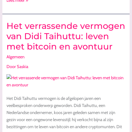
Lees meer »
Het verrassende vermogen
Het
verrassende
van Didi Taihuttu: leven
vermogen
met bitcoin en avontuur
van
Didi
Algemeen
Taihuttu:
leven
Door
Saskia
met
bitcoin
en
avontuur
Het Didi Taihuttu vermogen is de afgelopen jaren een
veelbesproken onderwerp geworden. Didi Taihuttu, een
Nederlandse ondernemer, koos jaren geleden samen met zijn
gezin voor een ongewone levensstijl: hij verkocht bijna al zijn
bezittingen om te leven van bitcoin en andere cryptomunten. Dit