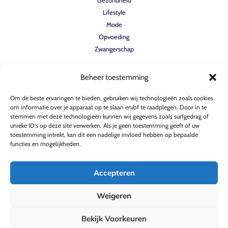
Gezondheid
Lifestyle
Mode
Opvoeding
Zwangerschap
Beheer toestemming
Quicklinks
Om de beste ervaringen te bieden, gebruiken wij technologieën zoals cookies
Home
om informatie over je apparaat op te slaan en/of te raadplegen. Door in te
stemmen met deze technologieën kunnen wij gegevens zoals surfgedrag of
Verhalen
unieke ID's op deze site verwerken. Als je geen toestemming geeft of uw
Contact
toestemming intrekt, kan dit een nadelige invloed hebben op bepaalde
Over ons
functies en mogelijkheden.
Accepteren
Weigeren
Copyright © 2026 Mamaslife
Bekijk Voorkeuren