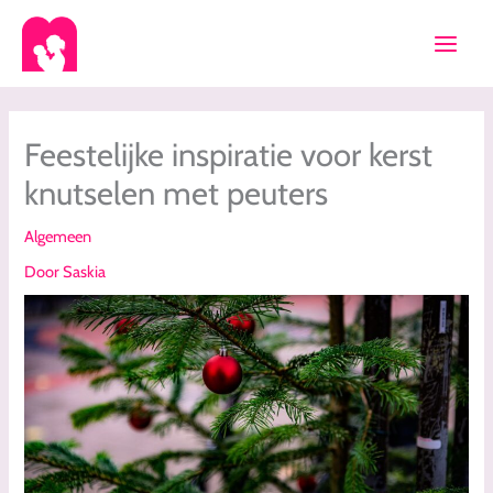
Ga
naar
de
inhoud
Feestelijke inspiratie voor kerst
knutselen met peuters
Algemeen
Door
Saskia