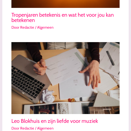
Tropenjaren betekenis en wat het voor jou kan
betekenen
Door
Redactie
/
Algemeen
Leo Blokhuis en zijn liefde voor muziek
Door
Redactie
/
Algemeen