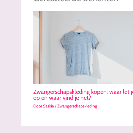
Zwangerschapskleding kopen: waar let j
op en waar vind je het?
Door
Saskia
/
Zwangerschapskleding