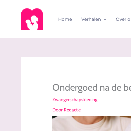
Ga
naar
de
Home
Verhalen
Over o
inhoud
Ondergoed na de bev
Zwangerschapskleding
Door
Redactie