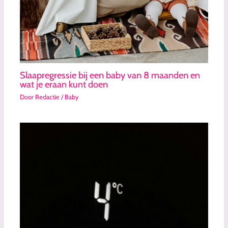
Slaapregressie bij een baby van 8 maanden en
wat je eraan kunt doen
Door
Redactie
/
Baby