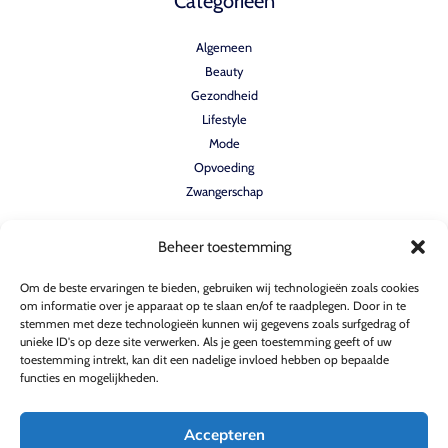
Categorieën
Algemeen
Beauty
Gezondheid
Lifestyle
Mode
Opvoeding
Zwangerschap
Beheer toestemming
Quicklinks
Om de beste ervaringen te bieden, gebruiken wij technologieën zoals cookies
Home
om informatie over je apparaat op te slaan en/of te raadplegen. Door in te
stemmen met deze technologieën kunnen wij gegevens zoals surfgedrag of
Verhalen
unieke ID's op deze site verwerken. Als je geen toestemming geeft of uw
Contact
toestemming intrekt, kan dit een nadelige invloed hebben op bepaalde
Over ons
functies en mogelijkheden.
Accepteren