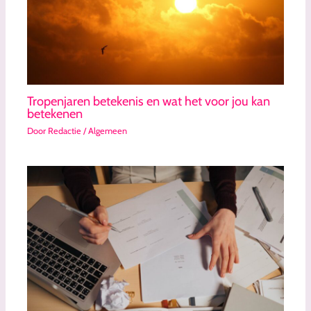
Tropenjaren betekenis en wat het voor jou kan
betekenen
Door
Redactie
/
Algemeen