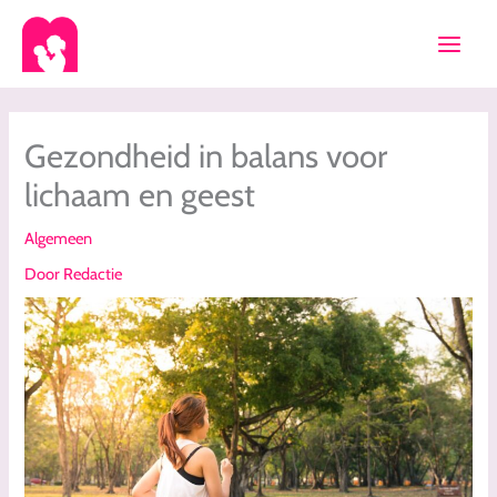
Ga
naar
de
inhoud
Gezondheid in balans voor
lichaam en geest
Algemeen
Door
Redactie